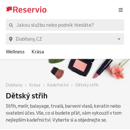
Wellness
Krása
Dubňany
Krása
Kadeřnictví
Dětský střih
Dětský střih
Střih, melír, balayage, trvalá, barvení vlasů, keratin nebo
svatební účes. Vše, co si budete přát, vám vykouzlí v tom
nejlepším kadeřnictví. Vyberte si a objednejte se.