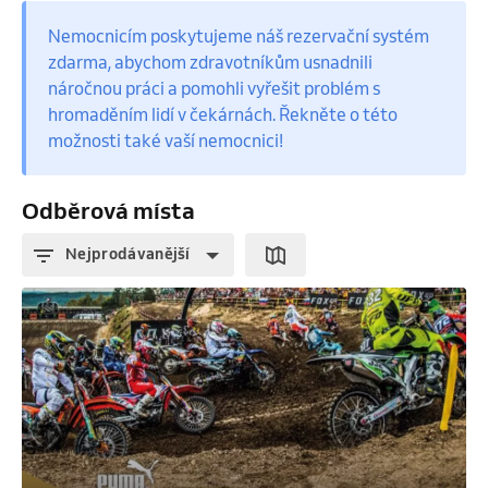
Nemocnicím poskytujeme náš rezervační systém
zdarma, abychom zdravotníkům usnadnili
náročnou práci a pomohli vyřešit problém s
hromaděním lidí v čekárnách. Řekněte o této
možnosti také vaší nemocnici!
Odběrová místa
Nejprodávanější