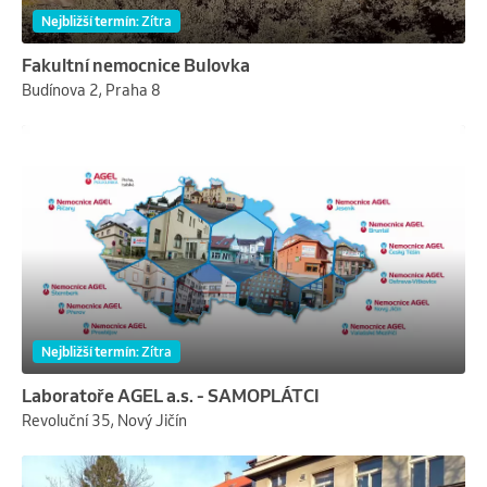
Nejbližší termín
:
Zítra
Fakultní nemocnice Bulovka
Budínova 2, Praha 8
Nejbližší termín
:
Zítra
Laboratoře AGEL a.s. - SAMOPLÁTCI
Revoluční 35, Nový Jičín