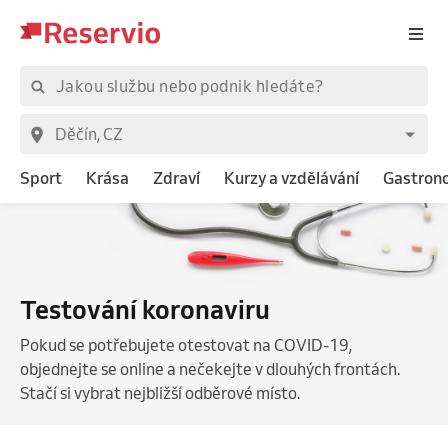
Sport
Krása
Zdraví
Kurzy a vzdělávání
Gastron
Testování koronaviru
Pokud se potřebujete otestovat na COVID-19,
objednejte se online a nečekejte v dlouhých frontách.
Stačí si vybrat nejbližší odběrové místo.