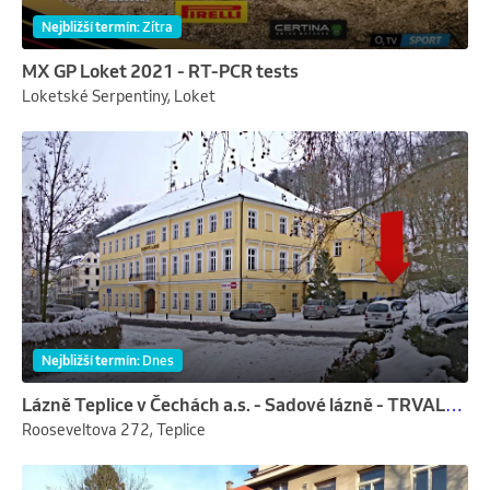
Nejbližší termín
:
Zítra
MX GP Loket 2021 - RT-PCR tests
Loketské Serpentiny, Loket
Nejbližší termín
:
Dnes
Lázně Teplice v Čechách a.s. - Sadové lázně - TRVALE UZAVŘENO
Rooseveltova 272, Teplice