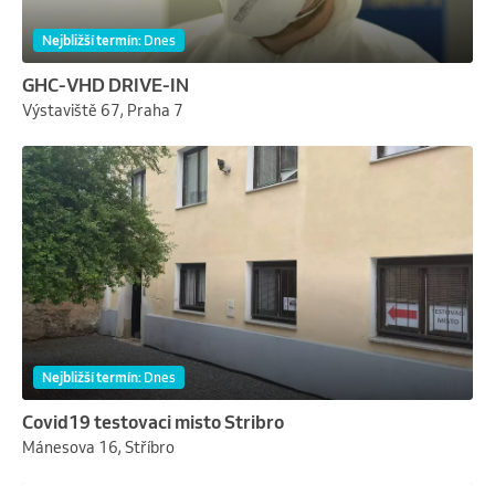
Nejbližší termín
:
Dnes
GHC-VHD DRIVE-IN
Výstaviště 67, Praha 7
Nejbližší termín
:
Dnes
Covid19 testovaci misto Stribro
Mánesova 16, Stříbro