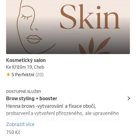
Kosmetický salon
Ke Křížům 19, Cheb
5 Perfektní
(20)
DOSTUPNÉ SLUŽBY
Brow styling + booster
Henna brows -vytvarování  a fixace obočí,  
probarvení a vytvoření přirozeného,  ale upraveného 
obočí. Zahrnuto v ceně je -  odlíčení, barvení hennou 
Zobrazit více
zola, vyměření tvaru, úprava a srovnání obočí 
750 Kč
,depilace pinzetou/voskem, závěrečný styling  a 