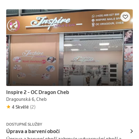
booster=výživa.

Efekt barvy chloupků vydrží cca 6týdnů
Inspire 2 - OC Dragon Cheb
Dragounská 6, Cheb
4 Skvělé
(2)
DOSTUPNÉ SLUŽBY
Úprava a barvení obočí
Úprava a barvení obočí zahrnuje vytvarování obočí a 