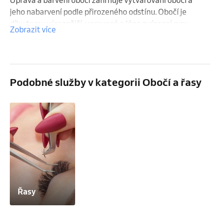
jeho nabarvení podle přirozeného odstínu. Obočí je 
díky tomu výraznější, upravené a lépe zvýrazní rysy 
Zobrazit více
obličeje.

- Úprava obočí (holení) + barvení: 200 Kč

- Úprava obočí (trhání) + barvení: 220 Kč
Podobné služby v kategorii Obočí a řasy
Řasy