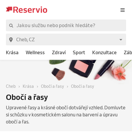
Krása
Wellness
Zdraví
Sport
Konzultace
Záb
Cheb
Krása
Obočí a řasy
Obočí a řasy
Obočí a řasy
Upravené řasy a krásné obočí dotvářejí vzhled. Domluvte
si schůzku v kosmetickém salonu na barvení a úpravu
obočí a řas.