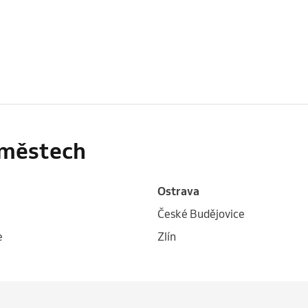
h městech
Ostrava
České Budějovice
e
Zlín