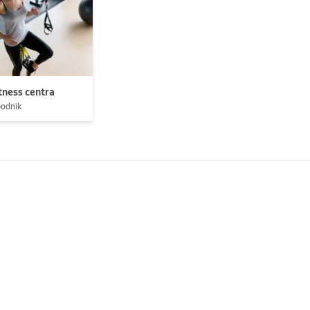
tness centra
podnik