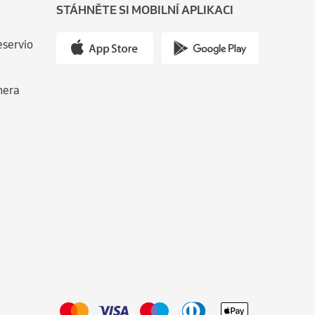
STÁHNĚTE SI MOBILNÍ APLIKACI
eservio
nera