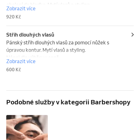
oholení do hladka. Mytí vlasů a styling. 

Zobrazit více
Nápoje dle výběru v ceně.
920 Kč
Střih dlouhých vlasů
Pánský střih dlouhých vlasů za pomocí nůžek s 
úpravou kontur. Mytí vlasů a styling.

Nápoj dle výběru v ceně.
Zobrazit více
600 Kč
Podobné služby v kategorii Barbershopy