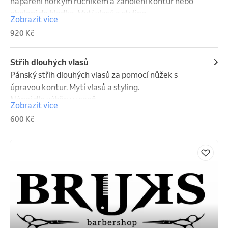
napaření horkým ručníkem a zaholení kontur nebo 
oholení do hladka. Mytí vlasů a styling. 

Zobrazit více
Nápoje dle výběru v ceně.
920 Kč
Střih dlouhých vlasů
Pánský střih dlouhých vlasů za pomocí nůžek s 
úpravou kontur. Mytí vlasů a styling.

Nápoj dle výběru v ceně.
Zobrazit více
600 Kč