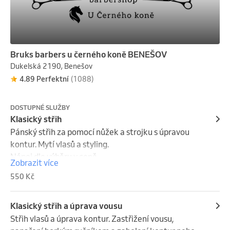
Bruks barbers u černého koně BENEŠOV
Dukelská 2190, Benešov
4.89 Perfektní
(1088)
DOSTUPNÉ SLUŽBY
Klasický střih
Pánský střih za pomocí nůžek a strojku s úpravou 
kontur. Mytí vlasů a styling.

Nápoj dle výběru v ceně.
Zobrazit více
550 Kč
Klasický střih a úprava vousu
Střih vlasů a úprava kontur. Zastřižení vousu, 