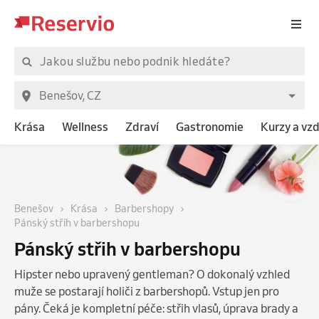
Krása
Wellness
Zdraví
Gastronomie
Kurzy a vz
Benešov
Krása
Barbershopy
Pánský střih v barbershopu
Pánský střih v barbershopu
Hipster nebo upravený gentleman? O dokonalý vzhled
muže se postarají holiči z barbershopů. Vstup jen pro
pány. Čeká je kompletní péče: střih vlasů, úprava brady a