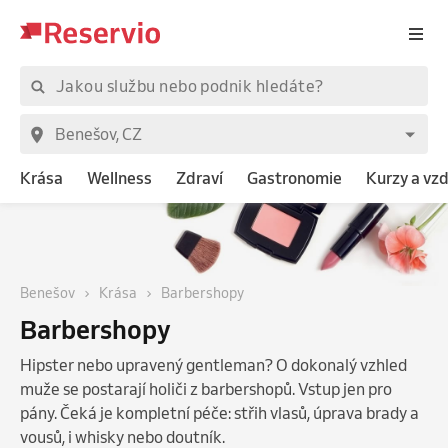
Krása
Wellness
Zdraví
Gastronomie
Kurzy a vz
Benešov
Krása
Barbershopy
Barbershopy
Hipster nebo upravený gentleman? O dokonalý vzhled
muže se postarají holiči z barbershopů. Vstup jen pro
pány. Čeká je kompletní péče: střih vlasů, úprava brady a
vousů, i whisky nebo doutník.