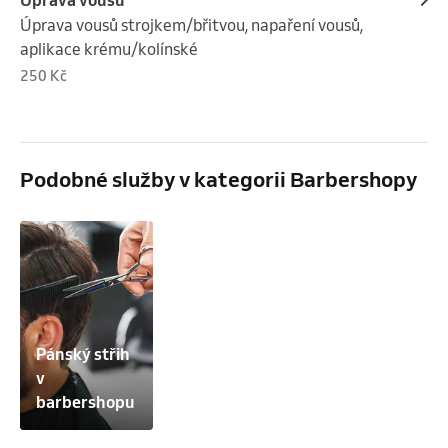
Úprava vousů strojkem/břitvou, napaření vousů, 
aplikace krému/kolínské
250 Kč
Podobné služby v kategorii Barbershopy
Pánský střih 
v 
barbershopu