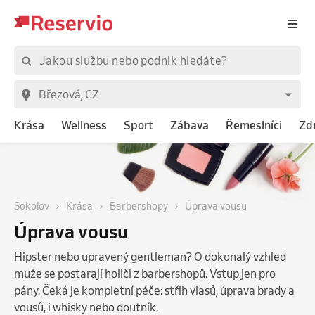
Krása
Wellness
Sport
Zábava
Řemeslníci
Zd
Sokolov
Krása
Barbershopy
Úprava vousu
Úprava vousu
Hipster nebo upravený gentleman? O dokonalý vzhled
muže se postarají holiči z barbershopů. Vstup jen pro
pány. Čeká je kompletní péče: střih vlasů, úprava brady a
vousů, i whisky nebo doutník.