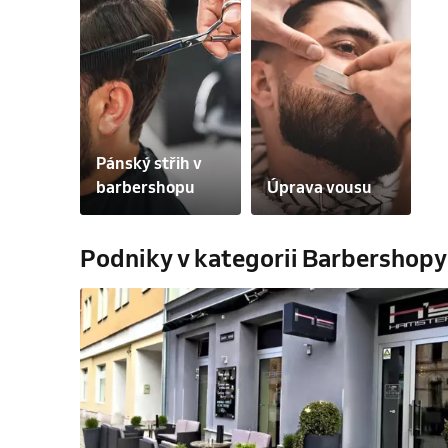
Pánský střih v 
barbershopu
Úprava vousu
Podniky v kategorii Barbershopy