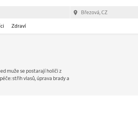
ci
Zdraví
d muže se postarají holiči z
éče: střih vlasů, úprava brady a