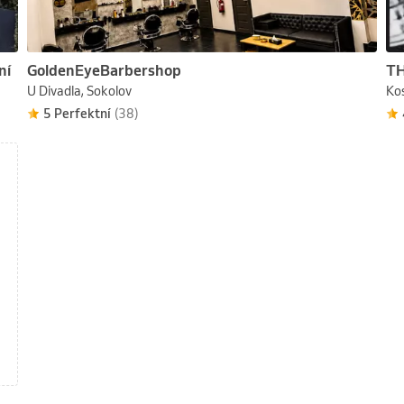
ní
GoldenEyeBarbershop
TH
U Divadla, Sokolov
Kos
5 Perfektní
(38)