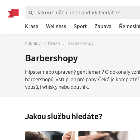
Krása
Wellness
Sport
Zábava
Řemeslní
Sokolov
Krása
Barbershopy
Barbershopy
Hipster nebo upravený gentleman? O dokonalý vzhle
barbershopů. Vstup jen pro pány. Čeká je kompletní p
vousů, i whisky nebo doutník.
Jakou službu hledáte?