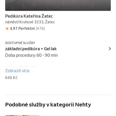
Pedikúra Kateřina Žatec
náměstí Kruhové 3233, Žatec
4.97 Perfektní
(476)
DOSTUPNÉ SLUŽBY
základní pedikúra + Gel lak
Doba procedury: 60 - 90 min

- relaxační lázeň

Zobrazit více
- odstranění zrohovatělé kůže skalpelem

640 Kč
- dočištění profesionální bruskou

- zastřižení a úprava nehtů

- úprava nehtového valu 

- nanesení a zapečení gel laku

Podobné služby v kategorii Nehty
- aplikace krému nebo pěny na nohu