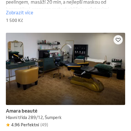
peelingem,  masáží 20 min, a nejlepší maskou od 
kosmetiky Larens pro restart obličeje s růstovými 
Zobrazit více
faktory.
1 500 Kč
Amara beauté
Hlavní třída 289/12, Šumperk
4.96 Perfektní
(49)