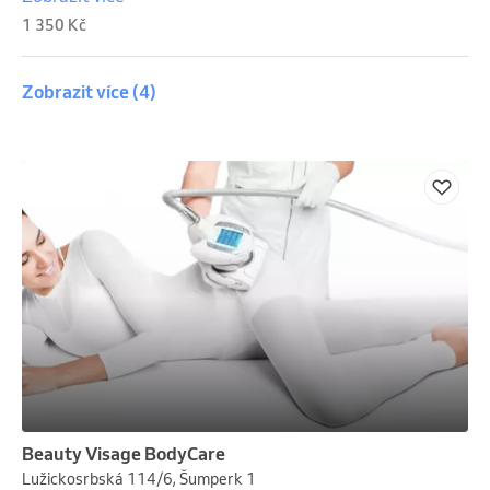
alginátové masky.
1 350 Kč
Zobrazit více
(4)
Beauty Visage BodyCare
Lužickosrbská 114/6, Šumperk 1