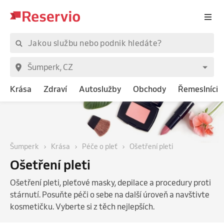
Krása
Zdraví
Autoslužby
Obchody
Řemeslníci
Šumperk
Krása
Péče o pleť
Ošetření pleti
Ošetření pleti
Ošetření pleti, pleťové masky, depilace a procedury proti
stárnutí. Posuňte péči o sebe na další úroveň a navštivte
kosmetičku. Vyberte si z těch nejlepších.