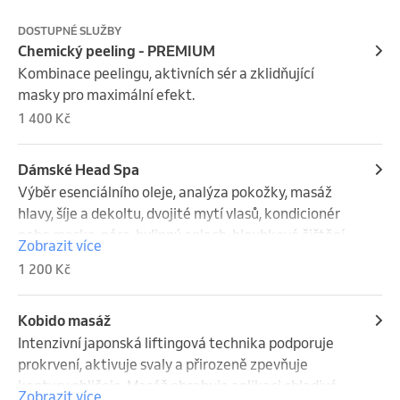
DOSTUPNÉ SLUŽBY
Chemický peeling - PREMIUM
Kombinace peelingu, aktivních sér a zklidňující 
masky pro maximální efekt.
1 400 Kč
Dámské Head Spa
Výběr esenciálního oleje, analýza pokožky, masáž 
hlavy, šíje a dekoltu, dvojité mytí vlasů, kondicionér 
nebo maska, pára, bylinný oplach, hloubkové čištění 
Zobrazit více
vlasové pokožky, foukání a styling vlasů.
1 200 Kč
Kobido masáž
Intenzivní japonská liftingová technika podporuje 
prokrvení, aktivuje svaly a přirozeně zpevňuje 
kontury obličeje. Masáž obsahuje aplikaci chladivé, 
Zobrazit více