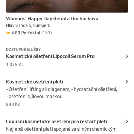
Womans’ Happy Day Renáta Ducháčková
Hlavní třída 5, Šumperk
4.89 Perfektní
(151)
DOSTUPNÉ SLUŽBY
Kosmetické ošetření Lipocoll Serum Pro
1 075 Kč
Kosmetické ošetření pleti
- Ošetření lifting s kolagenem, - hydratační ošetření, 
- ošetření s jílovou maskou
840 Kč
Luxusní kosmetické ošetření pro restart pleti
Nejlepší ošetření pleti spojené se silným chemickým 