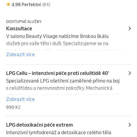
4.98 Perfektní
(84)
DOSTUPNÉ SLUŽBY
Konzultace
V salonu Beauty Visage nabízíme širokou škálu 
služeb pro vaše tělo i duši. Specializujeme se na 
maderoterapii a LPG endermologii, které jsou ideální 
Zobrazit více
pro formování postavy, zpevnění pokožky a redukci 
celulitidy. Naše profesionální konzultace vám 
pomůže vybrat nejvhodnější procedury podle vašich 
LPG Cellu – intenzivní péče proti celulitidě 40'
individuálních potřeb a cílů. Přijďte se k nám hýčkat a 
Specializované LPG ošetření zaměřené přímo na boj 
objevte cestu k dokonalé péči o vaše tělo.
s celulitidou a nerovnostmi pokožky. Mechanická 
stimulace podporuje mikrocirkulaci, uvolňuje ztuhlé 
Zobrazit více
tkáně a aktivuje přirozené procesy obnovy. Po sérii 
990 Kč
ošetření si všimnete viditelného vyhladění pokožky, 
zmenšení „pomerančové kůry" a zvýšení elasticity. 
Ošetření je účinné, příjemné a bezpečné pro všechny 
LPG detoxikační péče extrem
typy pokožky.

Intenzivní lymfodrenáž a detoxikace celého těla 