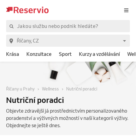
Krása
Konzultace
Sport
Kurzy a vzdělávání
Wel
Říčany u Prahy
Wellness
Nutriční poradci
Nutriční poradci
Objevte zdravější já prostřednictvím personalizovaného
poradenství a výživných možností v naší kategorii výživy.
Objednejte se ještě dnes.