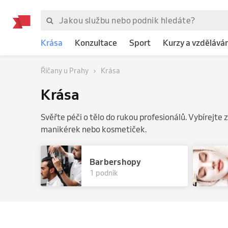
Krása
Konzultace
Sport
Kurzy a vzděláván
Říčany u Prahy
Krása
Krása
Svěřte péči o tělo do rukou profesionálů. Vybírejte z
manikérek nebo kosmetiček.
Barbershopy
1 podnik