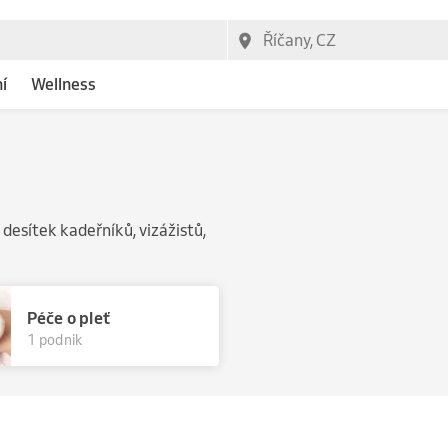
í
Wellness
 desítek kadeřníků, vizážistů,
Péče o pleť
1 podnik