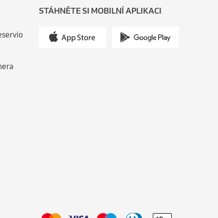
STÁHNĚTE SI MOBILNÍ APLIKACI
eservio
nera