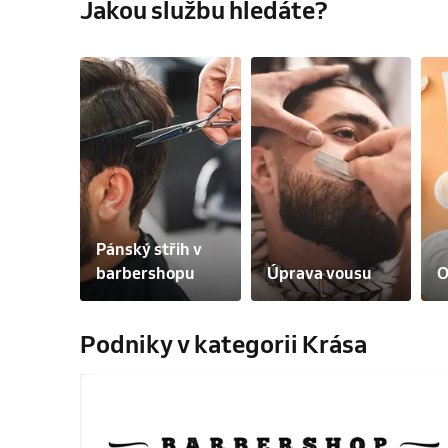
Jakou službu hledáte?
Pánský střih v 
barbershopu
Úprava vousu
O
Podniky v kategorii Krása