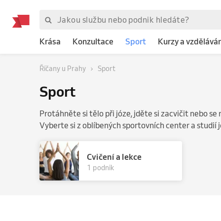
Krása
Konzultace
Sport
Kurzy a vzděláván
Říčany u Prahy
Sport
Sport
Protáhněte si tělo při józe, jděte si zacvičit nebo s
Vyberte si z oblíbených sportovních center a studií j
Cvičení a lekce
1 podnik