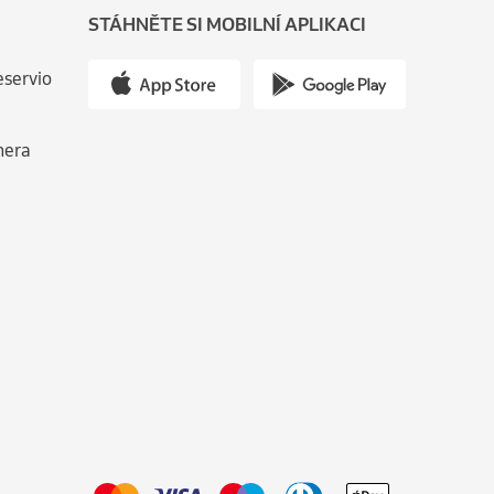
STÁHNĚTE SI MOBILNÍ APLIKACI
eservio
nera