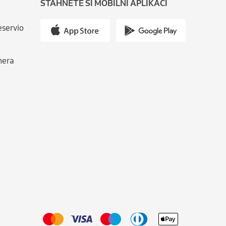
STÁHNĚTE SI MOBILNÍ APLIKACI
eservio
nera