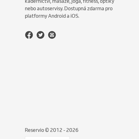
kadeřnictví, masáže, jóga, fitness, optiky
nebo autoservisy. Dostupná zdarma pro
platformy Android a iOS.
Reservio © 2012 - 2026