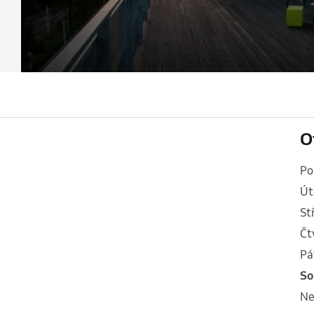
O
p
ú
s
č
p
s
n