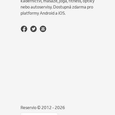
kadeřnictví, masáže, jóga, fitness, optiky
nebo autoservisy. Dostupná zdarma pro
platformy Android a iOS.
Reservio © 2012 - 2026