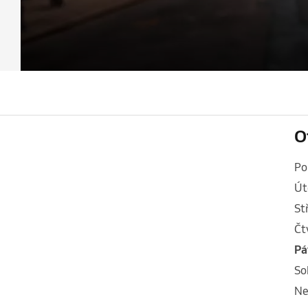
O
p
ú
s
č
p
s
n