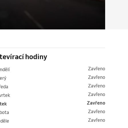
tevírací hodiny
Zavřeno
ondělí
Zavřeno
terý
Zavřeno
tředa
Zavřeno
tvrtek
Zavřeno
átek
Zavřeno
obota
Zavřeno
eděle