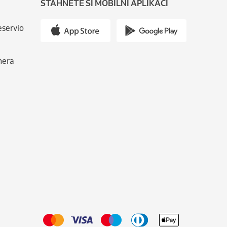
STÁHNĚTE SI MOBILNÍ APLIKACI
eservio
nera