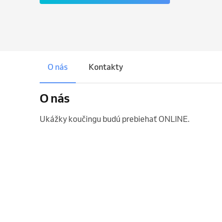
O nás
Kontakty
O nás
Ukážky koučingu budú prebiehať ONLINE. 