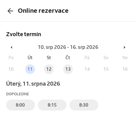
Online rezervace
Zvolte termín
10. srp 2026 - 16. srp 2026
Po
Út
St
Čt
Pá
So
Ne
10
11
12
13
14
15
16
úterý, 11. srpna 2026
DOPOLEDNE
8:00
8:15
8:30