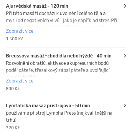
Ajurvédská masáž - 120 min
Při této masáži dochází k uvolnění celého těla a 
mysli od negativních vlivů - jako je například stres. Při 
této masáži také dochází k účinnému vylučování 
Zobrazit více
toxinů, také příznivě ovlivňuje všechny systémy v 
1 500 Kč
našem těle.
Breussova masáž+chodidla nebo hýždě - 40 min
Rozvolnění obratlů, aktivace akupresurních bodů 
podél páteře, třezalkový zábal páteře a uvolňující 
masáž chodidel
Zobrazit více
800 Kč
Lymfatická masáž přístrojová - 50 min
používáme přístroj Lympha Press (nejkvalitnější na 
trhu)
320 Kč