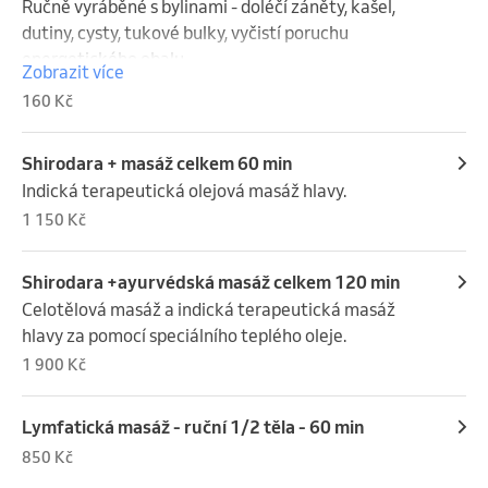
Ručně vyráběné s bylinami - doléčí záněty, kašel, 
dutiny, cysty, tukové bulky, vyčistí poruchu 
energetického obalu
Zobrazit více
160 Kč
Shirodara + masáž celkem 60 min
Indická terapeutická olejová masáž hlavy.
1 150 Kč
Shirodara +ayurvédská masáž celkem 120 min
Celotělová masáž a indická terapeutická masáž 
hlavy za pomocí speciálního teplého oleje.
1 900 Kč
Lymfatická masáž - ruční 1/2 těla - 60 min
850 Kč