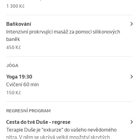
1 300 Kč
Baňkování
Intenzivní prokrvující masáž za pomoci silikonových 
baněk
450 Kč
JÓGA
Yoga 19:30
Cvičení 60 min
150 Kč
REGRESNÍ PROGRAM
Cesta do tvé Duše - regrese
Terapie Duše je "exkurze" do vašeho nevědomého 
nitra. V něm se ukrývá velké množství skrytých 