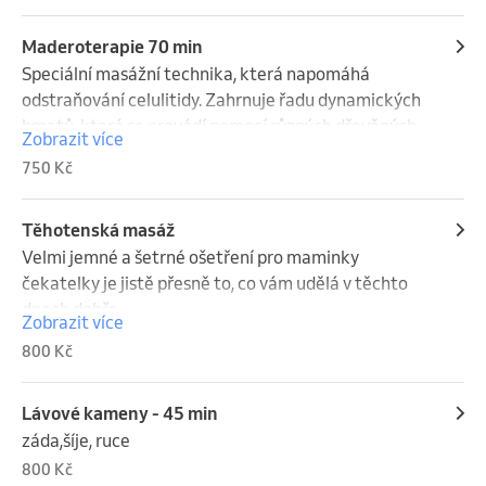
Maderoterapie 70 min
Speciální masážní technika, která napomáhá 
odstraňování celulitidy. Zahrnuje řadu dynamických 
hmatů, které se provádí pomocí různých dřevěných 
Zobrazit více
pomůcek . Při této masáži se dané místo prokrví a 
750 Kč
tím se urychlí látková výměna.
Těhotenská masáž
Velmi jemné a šetrné ošetření pro maminky 
čekatelky je jistě přesně to, co vám udělá v těchto 
dnech dobře.
Zobrazit více
800 Kč
Lávové kameny - 45 min
záda,šíje, ruce
800 Kč