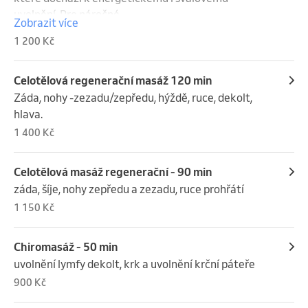
uvolnění. Pro náročné.
Zobrazit více
1 200 Kč
Celotělová regenerační masáž 120 min
Záda, nohy -zezadu/zepředu, hýždě, ruce, dekolt, 
hlava.
1 400 Kč
Celotělová masáž regenerační - 90 min
záda, šíje, nohy zepředu a zezadu, ruce prohřátí
1 150 Kč
Chiromasáž - 50 min
uvolnění lymfy dekolt, krk a uvolnění krční páteře
900 Kč