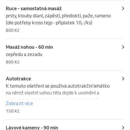
Ruce - samostatná masáž
prsty, klouby dlaní, zápěstí, předloktí, paže, rameno 
(dle potřeby kross tejp - příplatek 10,-/ks)
800 Kč
Masáž nohou - 60 min
zepředu a zezadu
800 Kč
Autotrakce
K tomuto ošetření se používá autotrakční lehátko 
na němž vlastní vahou těla dojde k uvolnění a 
následnému protažení všech kloubních spojů.
Zobrazit více
150 Kč
Lávové kameny - 90 min