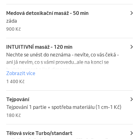
Medová detoxikační masáž - 50 min
záda
900 Kč
INTUITIVNÍ masáž - 120 min
Nechte se unést do neznáma - nevíte, co vás čeká - 
ani já nevím, co s vámi provedu...ale na konci se 
budete vracet z jiné dimenze.
Zobrazit více
1 400 Kč
Tejpování
Tejpování 1 partie + spotřeba materiálu (1 cm-1 Kč)
180 Kč
Tělová svíce Turbo/standart