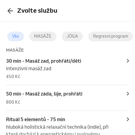
Zvolte službu
Vše
MASÁŽE
JÓGA
Regresní program
MASÁŽE
30 min - Masáž zad, prohřátí/děti
intenzivní masáž zad
450 Kč
50 min - Masáž záda, šíje, prohřátí
800 Kč
Rituál 5 elementů - 75 min
hluboká holistická relaxační technika (indie), při 
které dochází k energetickému i svalovému 