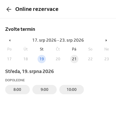
Online rezervace
Zvolte termín
17. srp 2026 - 23. srp 2026
Po
Út
St
Čt
Pá
So
Ne
17
18
19
20
21
22
23
středa, 19. srpna 2026
DOPOLEDNE
8:00
9:00
10:00