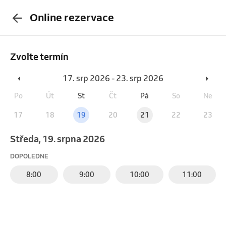
Online rezervace
Zvolte termín
17. srp 2026 - 23. srp 2026
Po
Út
St
Čt
Pá
So
Ne
17
18
19
20
21
22
23
středa, 19. srpna 2026
DOPOLEDNE
8:00
9:00
10:00
11:00