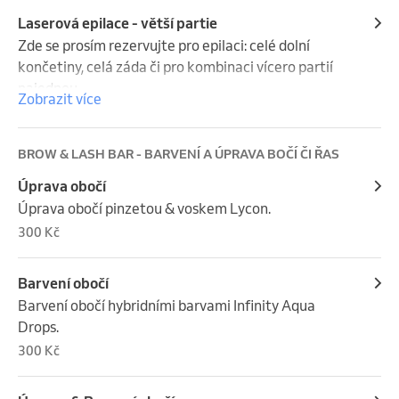
si přejete kombinovat více partií najedou, napište 
nám to prosím do poznámky. Děkujeme
Laserová epilace - větší partie
Zde se prosím rezervujte pro epilaci: celé dolní 
končetiny, celá záda či pro kombinaci vícero partií 
najednou. 

Zobrazit více
Pokud si přejete kombinovat více partií najedou, 
napište nám to prosím do poznámky. Děkujeme
BROW & LASH BAR - BARVENÍ A ÚPRAVA BOČÍ ČI ŘAS
Úprava obočí
Úprava obočí pinzetou & voskem Lycon.
300 Kč
Barvení obočí
Barvení obočí hybridními barvami Infinity Aqua 
Drops.
300 Kč