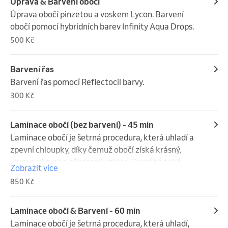
Úprava & Barvení obočí
Úprava obočí pinzetou a voskem Lycon. Barvení 
obočí pomocí hybridních barev Infinity Aqua Drops.
500 Kč
Barvení řas
Barvení řas pomocí Reflectocil barvy.
300 Kč
Laminace obočí (bez barvení) - 45 min
Laminace obočí je šetrná procedura, která uhladí a 
zpevní chloupky, díky čemuž obočí získá krásný, 
upravený tvar a přirozený vzhled. Pomáhá také 
Zobrazit více
sjednotit směr růstu chloupků a dodává obočí plnější 
850 Kč
efekt.

Součástí ošetření je jemná úprava pinzetou a 
Laminace obočí & Barvení - 60 min
precizní depilace voskem Lycon, který spolehlivě 
Laminace obočí je šetrná procedura, která uhladí, 