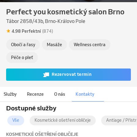
Perfect you kosmetický salon Brno
Tábor 2858/43b, Brno-Královo Pole
4.98 Perfektní
(874)
Obočí a řasy
Masáže
Wellness centra
Péče o pleť
Rezervovat termín
Služby
Recenze
O nás
Kontakty
Dostupné služby
Vše
Kosmetické ošetření obličeje
Antiage / Příst
KOSMETICKÉ OŠETŘENÍ OBLIČEJE