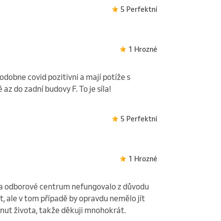
5 Perfektní
1 Hrozné
odobne covid pozitivni a mají potíže s
az do zadní budovy F. To je síla!
5 Perfektní
1 Hrozné
 a odborové centrum nefungovalo z důvodu
 ale v tom případě by opravdu nemělo jít
nut života, takže děkuji mnohokrát.