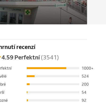
hrnutí recenzí
4.59 Perfektní
(3541)
rfektní
1000+
vělé
524
bré
200
rší
54
ozné
92