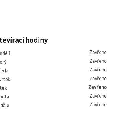
tevírací hodiny
Zavřeno
ondělí
Zavřeno
terý
Zavřeno
tředa
Zavřeno
tvrtek
Zavřeno
átek
Zavřeno
obota
Zavřeno
eděle