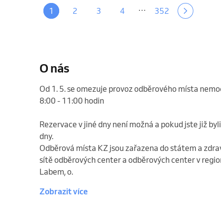
…
1
2
3
4
352
O nás
Od 1. 5. se omezuje provoz odběrového místa nemocn
8:00 - 11:00 hodin 

Rezervace v jiné dny není možná a pokud jste již byl
dny.

Odběrová místa KZ jsou zařazena do státem a zdrav
sítě odběrových center a odběrových center v region
Labem, o.
Zobrazit více