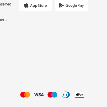
eservio
nera