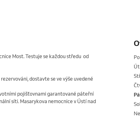
O
ice Most. Testuje se každou středu  od 
p
ú
s
i rezervováni, dostavte se ve výše uvedené 
č
otními pojišťovnami garantované páteřní 
p
ální síti. Masarykova nemocnice v Ústí nad 
s
n