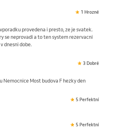
1 Hrozné
poradku provedena i presto, ze je svatek.
ery se neprovadi a to ten system rezervacni
 v dnesni dobe.
3 Dobré
emu Nemocnice Most budova F hezky den
5 Perfektní
5 Perfektní