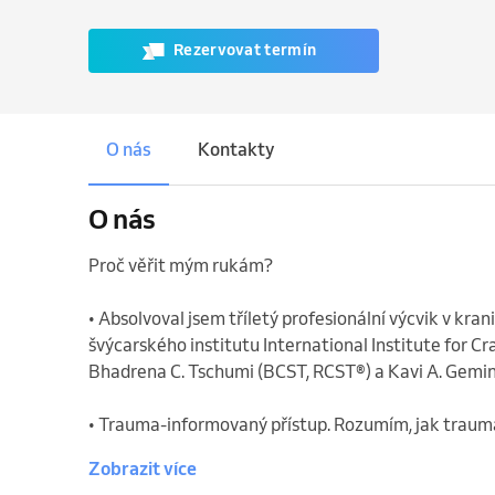
Rezervovat termín
O nás
Kontakty
O nás
Proč věřit mým rukám?

• Absolvoval jsem tříletý profesionální výcvik v kran
švýcarského institutu International Institute for Cra
Bhadrena C. Tschumi (BCST, RCST®) a Kavi A. Gemin 
• Trauma-informovaný přístup. Rozumím, jak trauma s
Zobrazit více