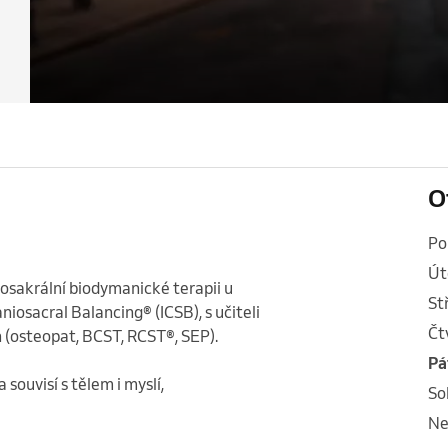
O
p
ú
iosakrální biodymanické terapii u 
s
niosacral Balancing® (ICSB), s učiteli 
č
(osteopat, BCST, RCST®, SEP).

p
ouvisí s tělem i myslí,
s
n