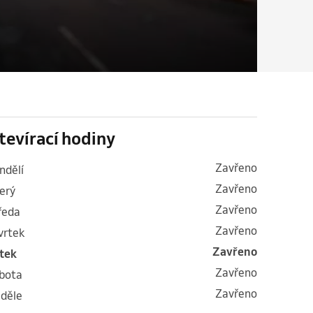
tevírací hodiny
Zavřeno
ondělí
Zavřeno
terý
Zavřeno
tředa
Zavřeno
tvrtek
Zavřeno
átek
Zavřeno
obota
Zavřeno
eděle