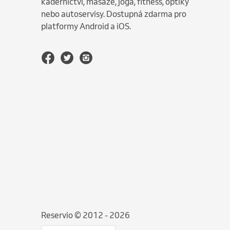
kadeřnictví, masáže, jóga, fitness, optiky
nebo autoservisy. Dostupná zdarma pro
platformy Android a iOS.
Reservio © 2012 - 2026