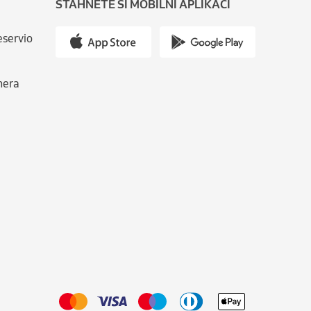
STÁHNĚTE SI MOBILNÍ APLIKACI
eservio
nera