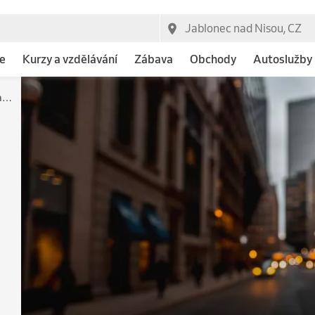
e
Kurzy a vzdělávání
Zábava
Obchody
Autoslužby
Kraniosakrální péče | Martin Doubravský