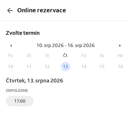
Online rezervace
Zvolte termín
10. srp 2026 - 16. srp 2026
Po
Út
St
Čt
Pá
So
Ne
10
11
12
13
14
15
16
čtvrtek, 13. srpna 2026
ODPOLEDNE
17:00