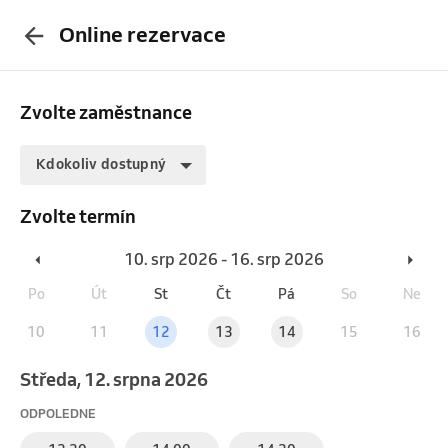
Online rezervace
Zvolte zaměstnance
Kdokoliv dostupný
Zvolte termín
10. srp 2026 - 16. srp 2026
Po
Út
St
Čt
Pá
So
Ne
10
11
12
13
14
15
16
středa, 12. srpna 2026
ODPOLEDNE