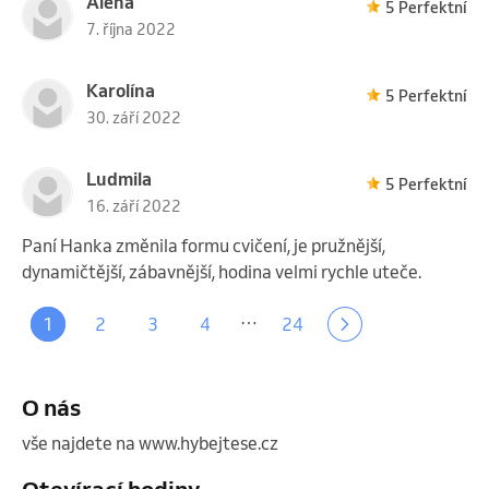
Alena
5 Perfektní
7. října 2022
Karolína
5 Perfektní
30. září 2022
Ludmila
5 Perfektní
16. září 2022
Paní Hanka změnila formu cvičení, je pružnější,
dynamičtější, zábavnější, hodina velmi rychle uteče.
…
1
2
3
4
24
O nás
vše najdete na www.hybejtese.cz 
Otevírací hodiny