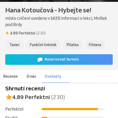
Hana Kotoučová - Hybejte se!
místo cvičení uvedeno v bližší informaci o lekci, Mníšek
pod Brdy
4.89 Perfektní
(230)
Tanec
Funkční trénink
Pilates
Fitness
Rezervovat termín
Recenze
O nás
Kontakty
Shrnutí recenzí
4.89 Perfektní
(230)
Perfektní
Skvělé