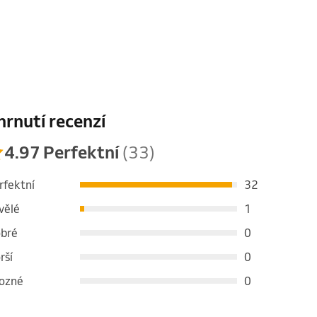
hrnutí recenzí
4.97 Perfektní
(33)
rfektní
32
vělé
1
bré
0
rší
0
ozné
0