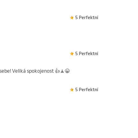
5 Perfektní
5 Perfektní
sebe! Veliká spokojenost 👍🧘😀
5 Perfektní