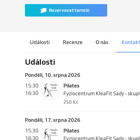
Rezervovat termín
Události
Recenze
O nás
Kontak
Události
pondělí, 10. srpna 2026
15:30
Pilates
16:30
Fyziocentrum KleaFit Sady - skup
250 Kč
pondělí, 17. srpna 2026
15:30
Pilates
16:30
Fyziocentrum KleaFit Sady - skup