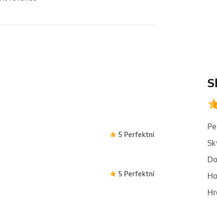
S
Pe
5 Perfektní
Sk
Do
5 Perfektní
Ho
Hr