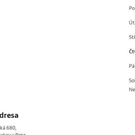
p
ú
s
č
p
s
n
dresa
ká 680
,