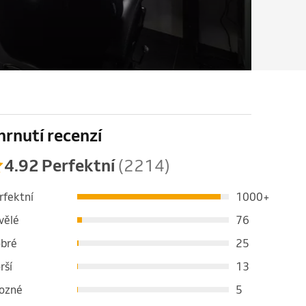
hrnutí recenzí
4.92 Perfektní
(2214)
rfektní
1000+
vělé
76
bré
25
rší
13
ozné
5