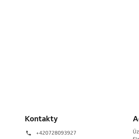
Kontakty
A
Úz
+420728093927