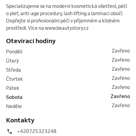
Specializujeme se na moderní kosmetická ošetření, péči 
o pleť, anti-age procedury, lash lifting a laminaci obočí. 
Dopřejte si profesionální péči v příjemném a klidném 
prostředí. Více na www.beautystory.cz 
Otevírací hodiny
Zavřeno
pondělí
Zavřeno
úterý
Zavřeno
středa
Zavřeno
čtvrtek
Zavřeno
pátek
Zavřeno
sobota
Zavřeno
neděle
Kontakty
+420725323248