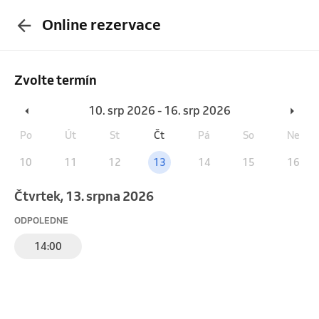
Online rezervace
Zvolte termín
10. srp 2026 - 16. srp 2026
Po
Út
St
Čt
Pá
So
Ne
10
11
12
13
14
15
16
čtvrtek, 13. srpna 2026
ODPOLEDNE
14:00