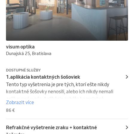
visum optika
Dunajská 25, Bratislava
DOSTUPNÉ SLUŽBY
1.aplikácia kontaktných šošoviek
Tento typ vyšetrenia je pre tých, ktorí ešte nikdy 
kontaktné šošovky nenosili, alebo ich nikdy nemali 
aplikované u nás. Aplikácia zahŕňa kompletné 
Zobrazit více
refrakčné vyšetrenie, kontrola predného segmentu 
86 €
oka, zistenie parametrov rohovky, zaučenie.
Refrakčné vyšetrenie zraku + kontaktné