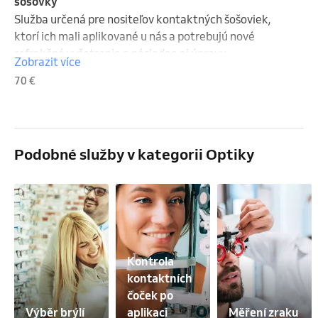
šošovky
Služba určená pre nositeľov kontaktných šošoviek, 
ktorí ich mali aplikované u nás a potrebujú nové 
refrakčné vyšetrenie a následne aj úpravu 
Zobrazit více
kontaktných šošoviek. Na vyšetrenie je potrebné 
70 €
prísť bez šošoviek.
Podobné služby v kategorii Optiky
Kontrola 
kontaktních 
čoček po 
Výběr brýlí
aplikaci
Měření zraku