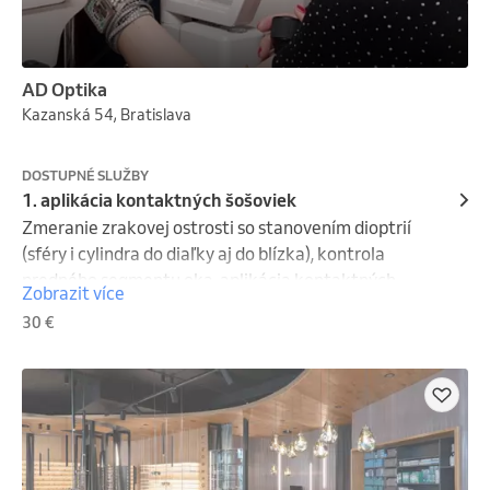
AD Optika
Kazanská 54, Bratislava
DOSTUPNÉ SLUŽBY
1. aplikácia kontaktných šošoviek
Zmeranie zrakovej ostrosti so stanovením dioptrií 
(sféry i cylindra do diaľky aj do blízka), kontrola 
predného segmentu oka, aplikácia kontaktných 
Zobrazit více
šošoviek s nácvikom, kontrola po týždni nosenia je v 
30 €
cene. 