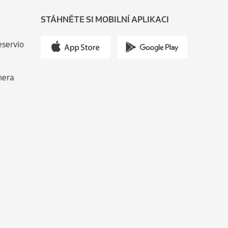
STÁHNĚTE SI MOBILNÍ APLIKACI
eservio
nera