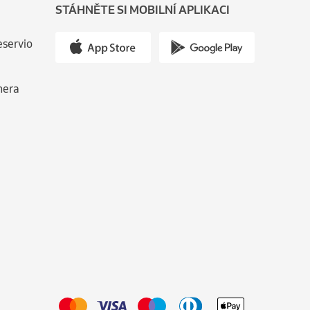
STÁHNĚTE SI MOBILNÍ APLIKACI
eservio
nera