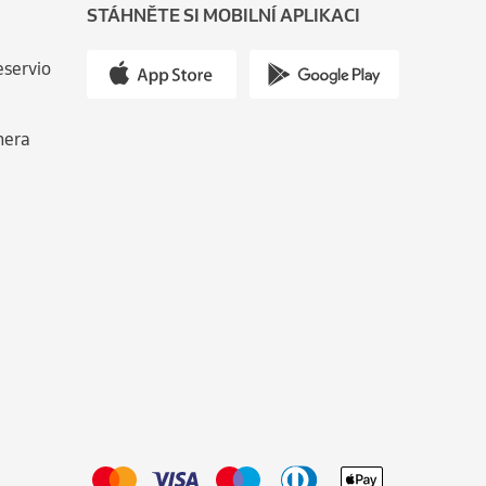
STÁHNĚTE SI MOBILNÍ APLIKACI
eservio
nera