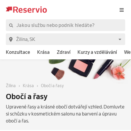
Konzultace
Krása
Zdraví
Kurzy a vzdělávání
We
Žilina
Krása
Obočí a řasy
Obočí a řasy
Upravené řasy a krásné obočí dotvářejí vzhled. Domluvte
si schůzku v kosmetickém salonu na barvení a úpravu
obočí a řas.