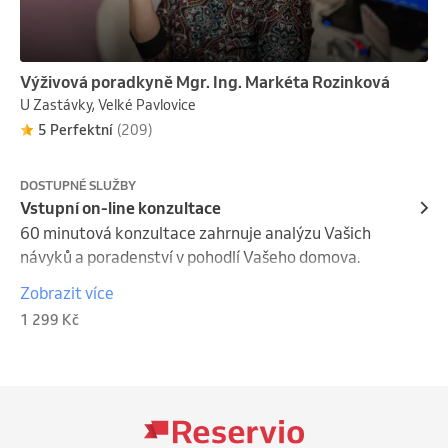
Výživová poradkyně Mgr. Ing. Markéta Rozinková
U Zastávky, Velké Pavlovice
5 Perfektní
(209)
DOSTUPNÉ SLUŽBY
Vstupní on-line konzultace
60 minutová konzultace zahrnuje analýzu Vašich 
návyků a poradenství v pohodlí Vašeho domova. 

Zobrazit více
Kromě analýzy stávajících návyků a jídelníčku 
1 299 Kč
poradím, jaké potraviny a suplementy jsou pro Vás 
vhodné, jak si správně upravit jídelníček a své návyky.

Zohledním Vaše možnosti a intolerance a alergie, 
aby nový životní styl byl pestrý, výživný a zdravé 
prospěšný.