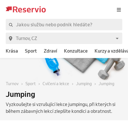
Krása
Sport
Zdraví
Konzultace
Kurzy a vzděláv
Turnov
Sport
Cvičení a lekce
Jumping
Jumping
Jumping
Vyzkoušejte si vzrušující lekce jumpingu, při kterých si
během zábavných lekcí zlepšíte kondici a obratnost.