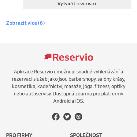
Vytvořit rezervaci
Zobrazit více (6)
úterý, 11. srpna 2026
16:30
Jumping Romča
17:30
Jumping
80 Kč
Vytvořit rezervaci
Aplikace Reservio umožňuje snadné vyhledávání a
rezervaci služeb jako jsou barbershopy, salóny krásy,
kosmetika, kadeřnictví, masáže, jóga, fitness, optiky
středa, 12. srpna 2026
nebo autoservisy. Dostupná zdarma pro platformy
16:30
Jumping Verča
Android a iOS.
17:30
Jumping
80 Kč
Vytvořit rezervaci
PRO FIRMY
SPOLEČNOST