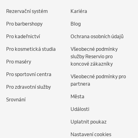
neděle, 16. srpna 2026
Rezervační systém
Kariéra
16:00
Jumping Verča
Pro barbershopy
Blog
17:00
Jumping
Pro kadeřnictví
Ochrana osobních údajů
Vytvořit rezervaci
Pro kosmetická studia
Všeobecné podmínky
služby Reservio pro
pondělí, 17. srpna 2026
Pro maséry
koncové zákazníky
15:15
Jumping Kačka
Pro sportovní centra
Všeobecné podmínky pro
16:15
Jumping
partnera
80 Kč
Pro zdravotní služby
Města
Vytvořit rezervaci
Srovnání
Události
úterý, 18. srpna 2026
Uplatnit poukaz
16:30
Jumping Romča
Nastavení cookies
17:30
Jumping