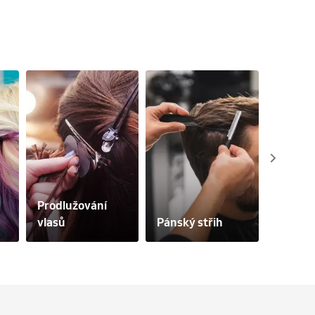
Prodlužování 
vlasů
Pánský střih
Svateb