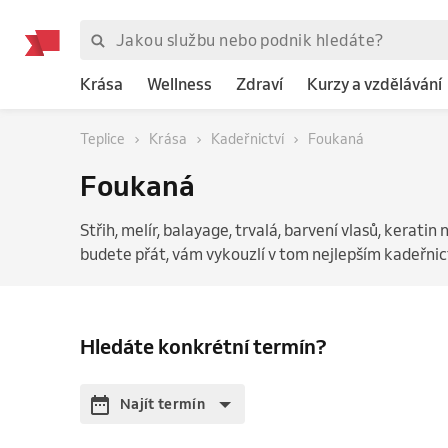
Krása
Wellness
Zdraví
Kurzy a vzdělávání
Teplice
Krása
Kadeřnictví
Foukaná
Foukaná
Střih, melír, balayage, trvalá, barvení vlasů, keratin 
budete přát, vám vykouzlí v tom nejlepším kadeřnictv
Hledáte konkrétní termín?
Najít termín