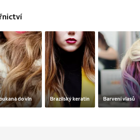
řnictví
oukaná do vln
Brazilský keratin
Barvení vlasů