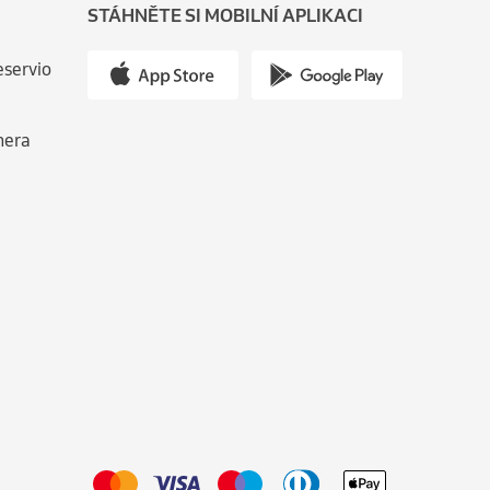
STÁHNĚTE SI MOBILNÍ APLIKACI
eservio
nera