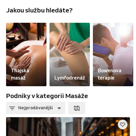
Jakou službu hledáte?
Thajská 
Bowenova 
masáž
Lymfodrenáž
terapie
Podniky v kategorii Masáže
Nejprodávanější