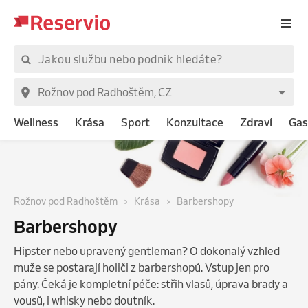
Wellness
Krása
Sport
Konzultace
Zdraví
Gas
Rožnov pod Radhoštěm
Krása
Barbershopy
Barbershopy
Hipster nebo upravený gentleman? O dokonalý vzhled
muže se postarají holiči z barbershopů. Vstup jen pro
pány. Čeká je kompletní péče: střih vlasů, úprava brady a
vousů, i whisky nebo doutník.