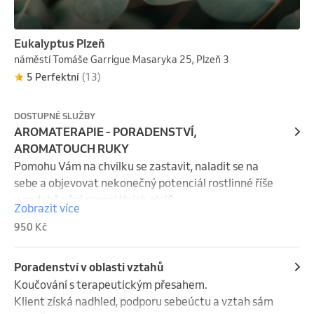
Eukalyptus Plzeň
náměstí Tomáše Garrigue Masaryka 25, Plzeň 3
5 Perfektní
(13)
DOSTUPNÉ SLUŽBY
AROMATERAPIE - PORADENSTVÍ,
AROMATOUCH RUKY
Pomohu Vám na chvilku se zastavit, naladit se na 
sebe a objevovat nekonečný potenciál rostlinné říše 
v podobě vůní esenciálních olejů.

Zobrazit více
950 Kč
Provedu vás esenciálními oleji dle Vašeho výběru. 
Nabídnu Vám esenciálními oleje pro harmonizaci 
Vašeho těla a mysli. Dozvíte se, jakými esenciálními 
Poradenství v oblasti vztahů
oleji podpořit svou fyzickou a psychickou pohodu, jak 
Koučování s terapeutickým přesahem.

podpořit imunitní systém či proč je automasáž 
Klient získá nadhled, podporu sebeúctu a vztah sám 