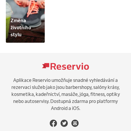
Upozornění: Respektujme prosím vzájemně svůj čas. 
- Chladová terapie – to, co Tvé tělo a mysl zocelí a 
Pokud se na domluvený termín nemůžete dostavit, 
nezabije

dejte nám vědět včas. V případě neomluvené 
- Denní rituály a kroky – co uberou Tě roky

Změna 
absence vám bude zaslána faktura v plné výši (100 % 
- Strava bude Tvůj lék – energii získáš a nebudeš jako 
životního 
ceny).
šnek
stylu
Aplikace Reservio umožňuje snadné vyhledávání a
rezervaci služeb jako jsou barbershopy, salóny krásy,
kosmetika, kadeřnictví, masáže, jóga, fitness, optiky
nebo autoservisy. Dostupná zdarma pro platformy
Android a iOS.