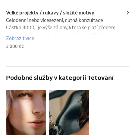
Velké projekty / rukávy / složité motivy
Celodenní nebo vícesezení, nutná konzultace

Částka 3000,- je výše zálohy, která se platí předem 
za rezervaci termínu a bude odečtena od finální 
Zobrazit více
částky. Pokud nedorazíte bez omluvy alespoň 2 dny 
3 000 Kč
před termínem, tak záloha propadá.
Podobné služby v kategorii Tetování