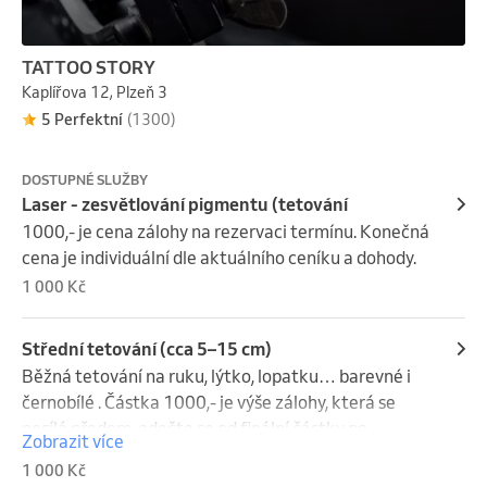
TATTOO STORY
Kaplířova 12, Plzeň 3
5 Perfektní
(1300)
DOSTUPNÉ SLUŽBY
Laser - zesvětlování pigmentu (tetování
1000,- je cena zálohy na rezervaci termínu. Konečná 
cena je individuální dle aktuálního ceníku a dohody.
1 000 Kč
Střední tetování (cca 5–15 cm)
Běžná tetování na ruku, lýtko, lopatku… barevné i 
černobílé . Částka 1000,- je výše zálohy, která se 
posílá předem, odečte se od finální částky po 
Zobrazit více
zhotovení tetování. Jen prosím zvaž v jakém stylu 
1 000 Kč
tetování bude… každý tatér má svůj styl ☺️