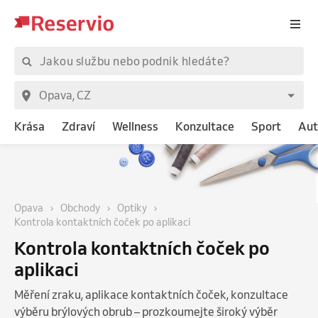
Krása
Zdraví
Wellness
Konzultace
Sport
Aut
Opava
Obchody
Optiky
Kontrola kontaktních čoček po aplikaci
Kontrola kontaktních čoček po
aplikaci
Měření zraku, aplikace kontaktních čoček, konzultace
výběru brýlových obrub – prozkoumejte široký výběr