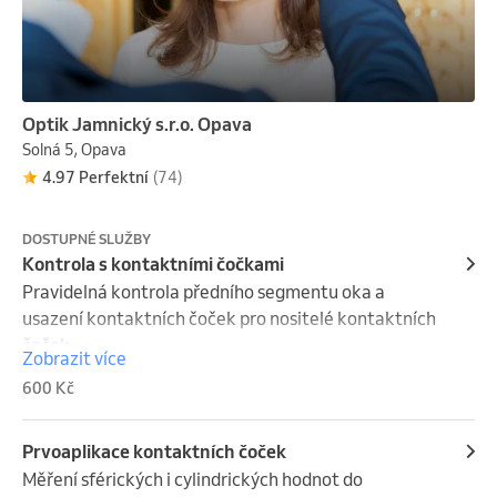
Optik Jamnický s.r.o. Opava
Solná 5, Opava
4.97 Perfektní
(74)
DOSTUPNÉ SLUŽBY
Kontrola s kontaktními čočkami
Pravidelná kontrola předního segmentu oka a 
usazení kontaktních čoček pro nositelé kontaktních 
čoček.

Zobrazit více
Zdarma pro nositele odebírající kontaktní čočky u 
600 Kč
nás.
Prvoaplikace kontaktních čoček
Měření sférických i cylindrických hodnot do 