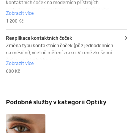
kontaktních čoček na moderních přístrojích 
vystudovaným optometristou, kontrola předního 
Zobrazit více
segmentu, aplikace zácvik, zkušební pár (max dva 
1 200 Kč
páry), toleranční test, kontrola.

Aplikace multifokálních čoček, nestandartní 
Reaplikace kontaktních čoček
aplikace a další zkušební pár + 250,-
Změna typu kontaktních čoček (př. z jednodenních 
na měsíční), včetně měření zraku. V ceně zkušební 
čočky a následná kontrola.
Zobrazit více
600 Kč
Podobné služby v kategorii Optiky