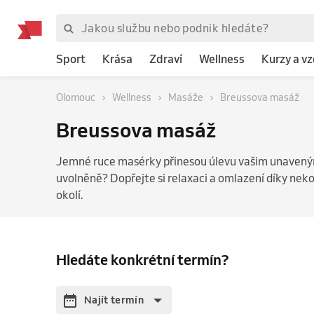
Sport
Krása
Zdraví
Wellness
Kurzy a vz
Olomouc
Wellness
Masáže
Breussova masáž
Breussova masáž
Jemné ruce masérky přinesou úlevu vašim unaveným
uvolněně? Dopřejte si relaxaci a omlazení díky ne
okolí.
Hledáte konkrétní termín?
Najít termín