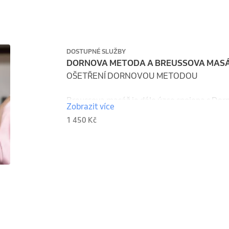
DOSTUPNÉ SLUŽBY
DORNOVA METODA A BREUSSOVA MASÁŽ 
OŠETŘENÍ DORNOVOU METODOU

Breussova masáž je dále úzce spojena s Dor
Zobrazit více
dopňují, a právě proto jsou prováděny v kom
1 450 Kč
napětí, proto je neodmyslitelně aplikována p
Dornova metoda je bezpečná terapie bez nepř
jednoduchých cvičení  přináší  pozitivní výsl
výsledky se dostaví již za několik málo návště
Dornova metoda dokáže napravit léta trvající 
terapii nedochází k nepřijemným trhavým po
klienta.

Základním pilířem je zjištění nestejné délky