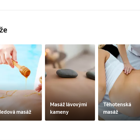
napravit tuto nerovnost a pomocí cviků, které
Úkolem Dornovy metody je pomocí vlastního 
svá místa. Cviky Dornovy metody jsou jedno
že
Masáž lávovými 
Těhotenská 
edová masáž
kameny
masáž