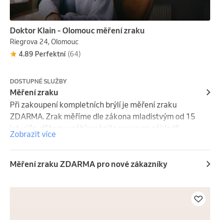
Doktor Klain - Olomouc měření zraku
Riegrova 24, Olomouc
4.89 Perfektní
(64)
DOSTUPNÉ SLUŽBY
Měření zraku
Při zakoupení kompletních brýlí je měření zraku 
ZDARMA. Zrak měříme dle zákona mladistvým od 15 
let výše, dětem vyrábíme brýle pouze na základě 
Zobrazit více
předpisu od očního lékaře. Pokud nosíte kontaktní 
čočky, vyndejte si je alespoň hodinu před měřením.
Měření zraku ZDARMA pro nové zákazníky