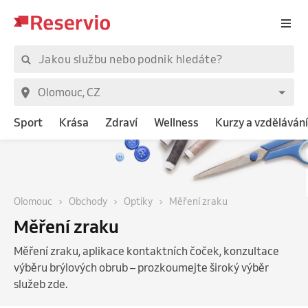
Sport
Krása
Zdraví
Wellness
Kurzy a vzdělávání
Olomouc
Obchody
Optiky
Měření zraku
Měření zraku
Měření zraku, aplikace kontaktních čoček, konzultace
výběru brýlových obrub – prozkoumejte široký výběr
služeb zde.