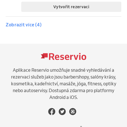
Vytvořit rezervaci
úterý, 11. srpna 2026
15:00
Síla
Zobrazit více (4)
16:15
All Strength Gym
středa, 12. srpna 2026
190 Kč
15:00
FUNKČNÍ SÍLA
16:00
SG Funkční fitness Olomouc
Vytvořit rezervaci
200 Kč
úterý, 11. srpna 2026
Vytvořit rezervaci
Aplikace Reservio umožňuje snadné vyhledávání a
16:30
Vzpírání
rezervaci služeb jako jsou barbershopy, salóny krásy,
17:45
All Strength Gym
kosmetika, kadeřnictví, masáže, jóga, fitness, optiky
pátek, 14. srpna 2026
nebo autoservisy. Dostupná zdarma pro platformy
150 Kč
15:00
FUNKČNÍ SÍLA
Android a iOS.
16:00
SG Funkční fitness Olomouc
Vytvořit rezervaci
200 Kč
středa, 12. srpna 2026
Vytvořit rezervaci