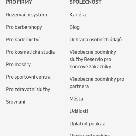
PRO FIRMY
SPOLEČNOST
15:15
Kruh
16:15
All Strength Gym
pondělí, 17. srpna 2026
Rezervační systém
Kariéra
190 Kč
15:00
FUNKČNÍ SÍLA
Pro barbershopy
Blog
16:00
SG Funkční fitness Olomouc
Vytvořit rezervaci
200 Kč
Pro kadeřnictví
Ochrana osobních údajů
čtvrtek, 13. srpna 2026
Vytvořit rezervaci
Pro kosmetická studia
Všeobecné podmínky
služby Reservio pro
4:00
Kruh
Pro maséry
koncové zákazníky
5:00
All Strength Gym
středa, 19. srpna 2026
190 Kč
Pro sportovní centra
Všeobecné podmínky pro
15:00
FUNKČNÍ SÍLA
partnera
16:00
SG Funkční fitness Olomouc
Vytvořit rezervaci
Pro zdravotní služby
200 Kč
Města
Srovnání
čtvrtek, 13. srpna 2026
Vytvořit rezervaci
Události
15:00
Síla
Uplatnit poukaz
16:15
All Strength Gym
190 Kč