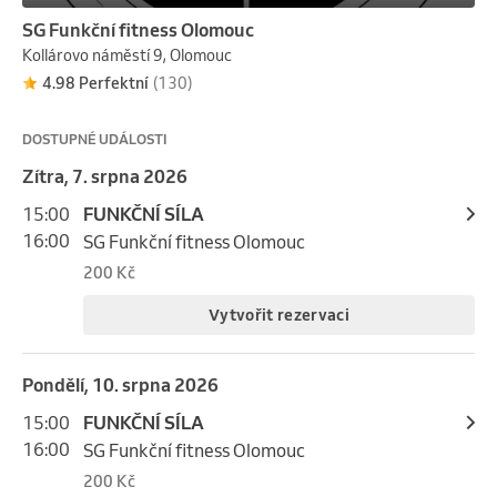
190 Kč
SG Funkční fitness Olomouc
Kollárovo náměstí 9, Olomouc
Vytvořit rezervaci
4.98 Perfektní
(130)
úterý, 11. srpna 2026
DOSTUPNÉ UDÁLOSTI
4:00
Tepofka
Zítra, 7. srpna 2026
5:00
All Strength Gym
15:00
FUNKČNÍ SÍLA
190 Kč
16:00
SG Funkční fitness Olomouc
Vytvořit rezervaci
200 Kč
Vytvořit rezervaci
úterý, 11. srpna 2026
14:00
Kruh
pondělí, 10. srpna 2026
15:00
All Strength Gym
15:00
FUNKČNÍ SÍLA
190 Kč
16:00
SG Funkční fitness Olomouc
Vytvořit rezervaci
200 Kč