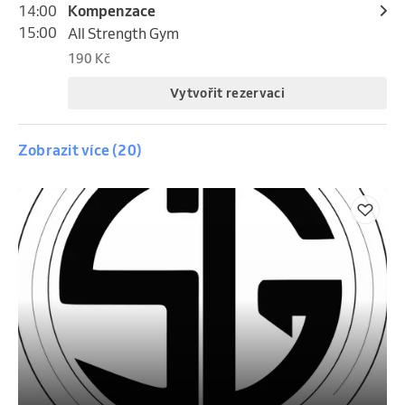
14:00
Kompenzace
15:00
All Strength Gym
190 Kč
Vytvořit rezervaci
Zobrazit více (20)
pondělí, 10. srpna 2026
15:15
Cross pro začátečníky i pokročilé
16:15
All Strength Gym
190 Kč
Vytvořit rezervaci
pondělí, 10. srpna 2026
16:30
Kruh
17:30
All Strength Gym