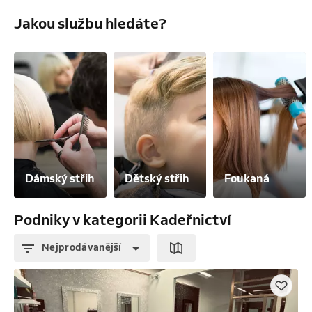
Jakou službu hledáte?
Dámský střih
Dětský střih
Foukaná
Podniky v kategorii Kadeřnictví
Nejprodávanější