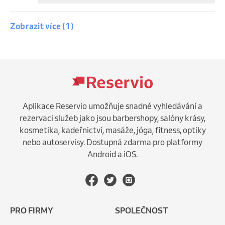
Zobrazit více (1)
neděle, 16. srpna 2026
15:30
Treninky bull sportů
17:00
D.R.S. - Dynamika,rychlost,síla
Vytvořit rezervaci
Aplikace Reservio umožňuje snadné vyhledávání a
rezervaci služeb jako jsou barbershopy, salóny krásy,
kosmetika, kadeřnictví, masáže, jóga, fitness, optiky
nebo autoservisy. Dostupná zdarma pro platformy
Android a iOS.
PRO FIRMY
SPOLEČNOST