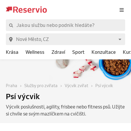
Krása
Wellness
Zdraví
Sport
Konzultace
Kur
Praha
Služby pro zvířata
Výcvik zvířat
Psí výcvik
Psí výcvik
Výcvik poslušnosti, agility, frisbee nebo fitness psů. Užijte
si chvíle se svým mazlíčkem na cvičišti.