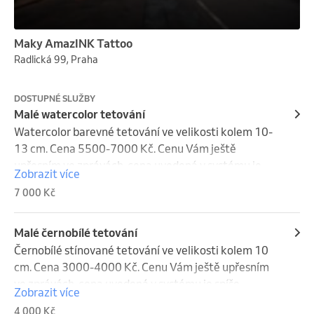
Maky AmazINK Tattoo
Radlická 99, Praha
DOSTUPNÉ SLUŽBY
Malé watercolor tetování
Watercolor barevné tetování ve velikosti kolem 10-
13 cm. Cena 5500-7000 Kč. Cenu Vám ještě 
upřesním ve zprávách, cena uvedená v systému je 
Zobrazit více
spíše maximální. Délka trvání je pouze orientační.
7 000 Kč
Malé černobílé tetování
Černobílé stínované tetování ve velikosti kolem 10 
cm. Cena 3000-4000 Kč. Cenu Vám ještě upřesním 
ve zprávách, cena uvedená v systému je spíše 
Zobrazit více
maximální. Délka trvání je pouze orientační.
4 000 Kč